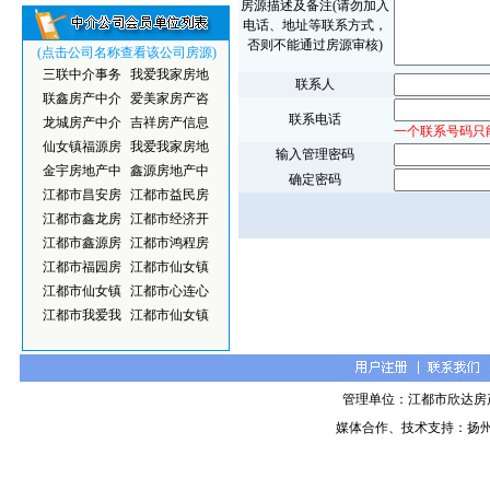
房源描述及备注(请勿加入
电话、地址等联系方式，
否则不能通过房源审核)
(点击公司名称查看该公司房源)
三联中介事务
我爱我家房地
联系人
联鑫房产中介
爱美家房产咨
联系电话
龙城房产中介
吉祥房产信息
一个联系号码只
仙女镇福源房
我爱我家房地
输入管理密码
金宇房地产中
鑫源房地产中
确定密码
江都市昌安房
江都市益民房
江都市鑫龙房
江都市经济开
江都市鑫源房
江都市鸿程房
江都市福园房
江都市仙女镇
江都市仙女镇
江都市心连心
江都市我爱我
江都市仙女镇
管理单位：江都市欣达房
媒体合作、技术支持：扬