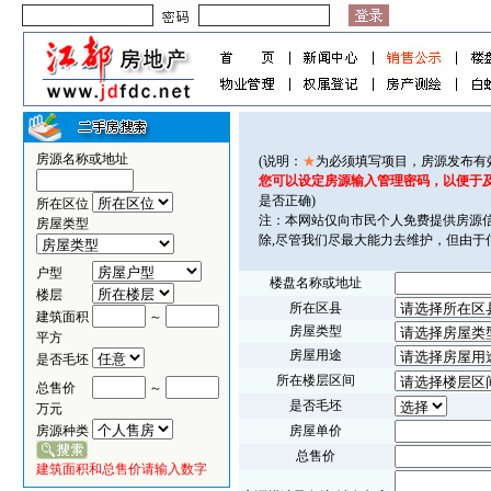
房源名称或地址
(说明：
★
为必须填写项目，房源发布有
您可以设定房源输入管理密码，以便于
是否正确)
所在区位
注：本网站仅向市民个人免费提供房源
房屋类型
除,尽管我们尽最大能力去维护，但由
户型
楼盘名称或地址
楼层
所在区县
建筑面积
～
房屋类型
平方
房屋用途
是否毛坯
所在楼层区间
总售价
～
是否毛坯
万元
房源种类
房屋单价
总售价
建筑面积和总售价请输入数字