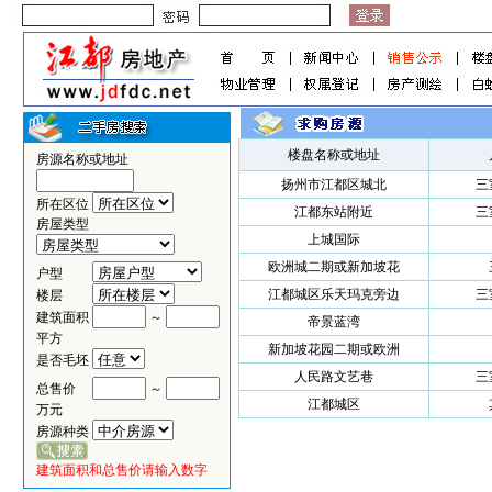
楼盘名称或地址
房源名称或地址
扬州市江都区城北
三
所在区位
江都东站附近
三
房屋类型
上城国际
欧洲城二期或新加坡花
户型
江都城区乐天玛克旁边
三
楼层
建筑面积
～
帝景蓝湾
平方
新加坡花园二期或欧洲
是否毛坯
人民路文艺巷
三
总售价
～
江都城区
万元
房源种类
建筑面积和总售价请输入数字