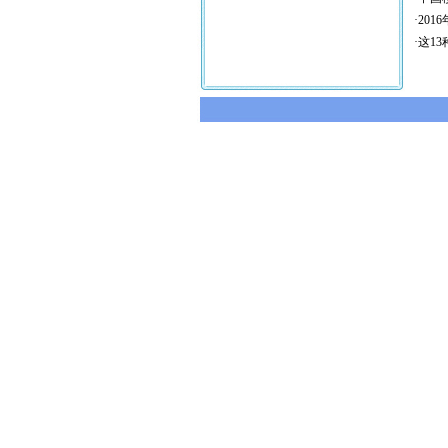
·
20
·
这1