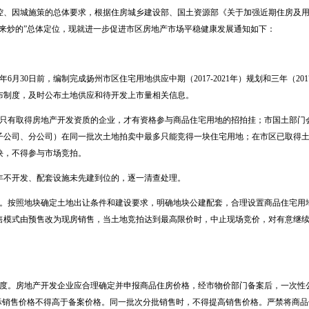
控、因城施策的总体要求，根据住房城乡建设部、国土资源部《关于加强近期住房及
用来炒的”总体定位，现就进一步促进市区房地产市场平稳健康发展通知如下：
年6月30日前，编制完成扬州市区住宅用地供应中期（2017-2021年）规划和三年（201
布制度，及时公布土地供应和待开发上市量相关信息。
。只有取得房地产开发资质的企业，才有资格参与商品住宅用地的招拍挂；市国土部门
子公司、分公司）在同一批次土地拍卖中最多只能竞得一块住宅用地；在市区已取得
块，不得参与市场竞拍。
年不开发、配套设施未先建到位的，逐一清查处理。
制。按照地块确定土地出让条件和建设要求，明确地块公建配套，合理设置商品住宅用
售模式由预售改为现房销售，当土地竞拍达到最高限价时，中止现场竞价，对有意继
制度。房地产开发企业应合理确定并申报商品住房价格，经市物价部门备案后，一次性
实际销售价格不得高于备案价格。同一批次分批销售时，不得提高销售价格。严禁将商