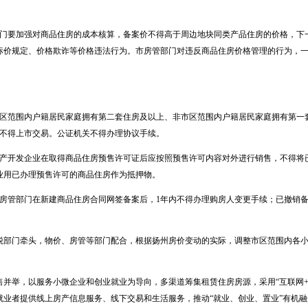
部门要加强对商品住房的成本核算，备案价不得高于周边地块同类产品住房的价格，下
标价规定、价格欺诈等价格违法行为。市房管部门对违反商品住房价格管理的行为，
市区范围内户籍居民家庭拥有第二套住房及以上、非市区范围内户籍居民家庭拥有第一
，不得上市交易。公证机关不得办理协议手续。
地产开发企业在取得商品住房预售许可证后应按照预售许可内容对外进行销售，不得将
业用已办理预售许可的商品住房作为抵押物。
市房管部门在新建商品住房合同网签备案后，1年内不得办理购房人变更手续；已撤销备
地税部门牵头，物价、房管等部门配合，根据扬州房价变动的实际，调整市区范围内各
售并举，以服务小微企业和创业就业为导向，多渠道筹集租赁住房房源，采用“互联网+
业者提供线上房产信息服务、线下交易和生活服务，推动“就业、创业、置业”有机融