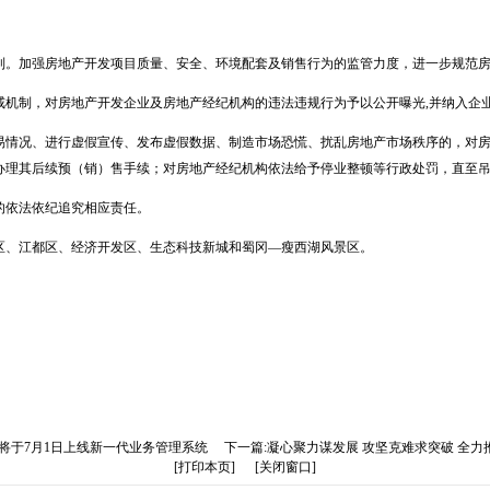
机制。加强房地产开发项目质量、安全、环境配套及销售行为的监管力度，进一步规范
戒机制，对房地产开发企业及房地产经纪机构的违法违规行为予以公开曝光,并纳入企
交易情况、进行虚假宣传、发布虚假数据、制造市场恐慌、扰乱房地产市场秩序的，对
办理其后续预（销）售手续；对房地产经纪机构依法给予停业整顿等行政处罚，直至
的依法依纪追究相应责任。
区、江都区、经济开发区、生态科技新城和蜀冈—瘦西湖风景区。
将于7月1日上线新一代业务管理系统
下一篇:凝心聚力谋发展 攻坚克难求突破 全
[打印本页]
[关闭窗口]