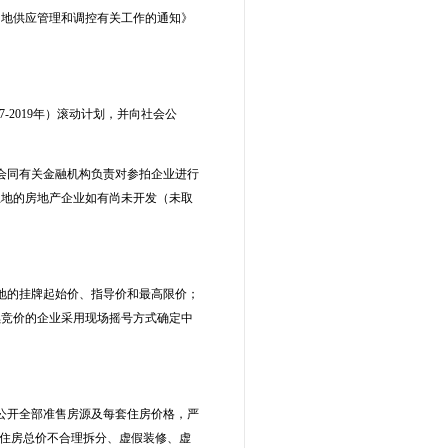
用地供应管理和调控有关工作的通知》
7-2019年）滚动计划，并向社会公
会同有关金融机构负责对参拍企业进行
土地的房地产企业如有尚未开发（未取
地的挂牌起始价、指导价和最高限价；
续竞价的企业采用现场摇号方式确定中
公开全部准售房源及每套住房价格，严
品住房总价不合理拆分、虚假装修、虚